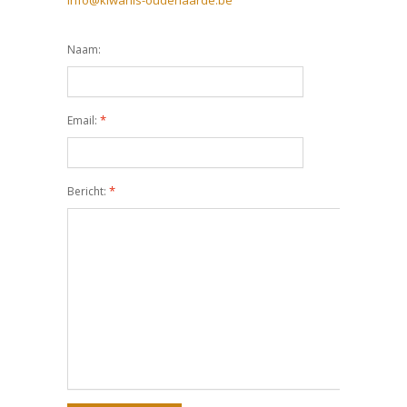
info@kiwanis-oudenaarde.be
Naam:
*
Email:
*
Bericht: